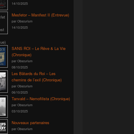
14/10/2025
Mesfetor – Manifest II (Entrevue)
par Obscurium
14/10/2025
SANS ROI – Le Rêve & La Vie
(Chronique)
par Obscurium
08/10/2025
Les Bâtards du Roi – Les
chemins de l’exil (Chronique)
par Obscurium
06/10/2025
Tanvald – Nemofilista (Chronique)
par Obscurium
03/10/2025
Nouveaux partenaires
par Obscurium