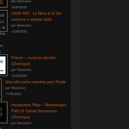
par Obscurium
16/09/2025
SANS ROI : Le Rêve & la Vie
sortira le 4 octobre 2025
par Obscurium
12/09/2025
Prieuré – Jusqu’au bénitier
(Chronique)
par Obscurium
12/09/2025
Nouvelle sortie cassette pour Shade
par Obscurium
11/09/2025
Hexekration Rites – Misanthropic
Path Of Carnal Deliverance
(Chronique)
par Obscurium
5