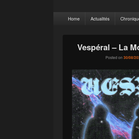
Obscurium We
The Sound of Shadow, the Spirit of Ch
Primary
Home
Actualités
Chroniqu
menu
Vespéral – La M
Posted on
30/08/20