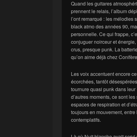
Quand les guitares atmosphéri
prennent le relais, l’album dép
l’ont remarqué : les mélodies s
black atmo des années 90, ma
personnelle. Ce qui frappe, c’
conjuguer noirceur et énergie, 
crus, presque punk. La batterie
qu’on aime déjà chez Conifère e
Les voix accentuent encore ce s
écorchées, tantôt désespérée
tournure quasi punk dans leur 
d’autres moments, ce sont les 
espaces de respiration et d’étr
toujours en mouvement, entre l
contemplatifs.
Là où Nuit blanche avait servi