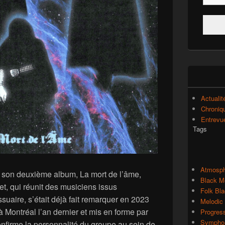
Actualit
Chroniq
Entrevu
Tags
Atmosph
 son deuxième album, La mort de l’âme,
Black M
jet, qui réunit des musiciens issus
Folk Bla
uaire, s’était déjà fait remarquer en 2023
Melodic
à Montréal l’an dernier et mis en forme par
Progres
Symphon
nfirme la personnalité du groupe au sein de