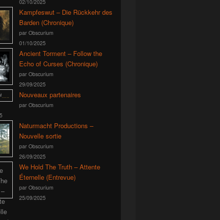
02/10/2025
Kampfeswut – Die Rückkehr des
Barden (Chronique)
par Obscurium
01/10/2025
Ancient Torment – Follow the
Echo of Curses (Chronique)
par Obscurium
29/09/2025
Nouveaux partenaires
par Obscurium
5
Naturmacht Productions –
Nouvelle sortie
par Obscurium
26/09/2025
We Hold The Truth – Attente
Éternelle (Entrevue)
par Obscurium
25/09/2025