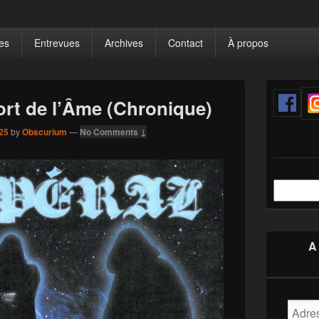
bzine
aos.
es
Entrevues
Archives
Contact
À propos
Primary
Sidebar
ort de l’Âme (Chronique)
Widget
Area
25
by
Obscurium
—
No Comments ↓
Recherche
A