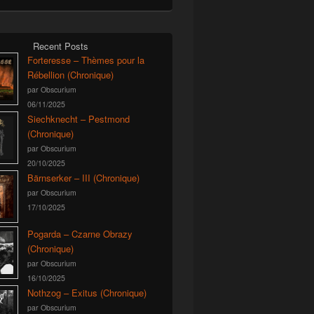
Recent Posts
Forteresse – Thèmes pour la
Rébellion (Chronique)
par Obscurium
06/11/2025
Siechknecht – Pestmond
(Chronique)
par Obscurium
20/10/2025
Bärnserker – III (Chronique)
par Obscurium
17/10/2025
Pogarda – Czarne Obrazy
(Chronique)
par Obscurium
16/10/2025
Nothzog – Exitus (Chronique)
par Obscurium