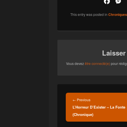
F
M
a
e
This entry was posted in
Chroniques
c
s
e
s
b
e
o
n
o
g
Laisser
k
e
Vous devez
être connecté(e)
pour rédig
r
Navigation
de
Previous
←
Previous
l'article
L’Horreur D’Exister – La Fonte
post:
(Chronique)