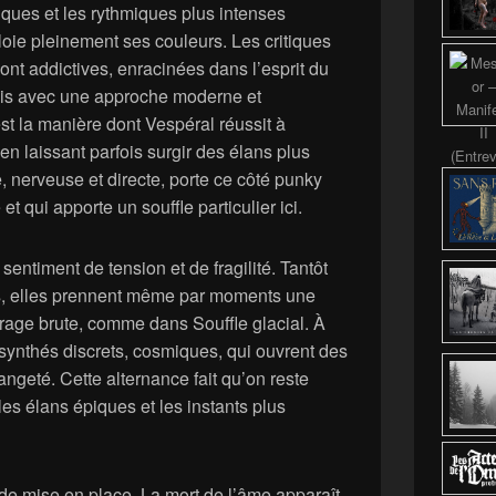
ques et les rythmiques plus intenses
loie pleinement ses couleurs. Les critiques
ont addictives, enracinées dans l’esprit du
is avec une approche moderne et
est la manière dont Vespéral réussit à
en laissant parfois surgir des élans plus
, nerveuse et directe, porte ce côté punky
t qui apporte un souffle particulier ici.
entiment de tension et de fragilité. Tantôt
s, elles prennent même par moments une
rage brute, comme dans Souffle glacial. À
synthés discrets, cosmiques, qui ouvrent des
angeté. Cette alternance fait qu’on reste
es élans épiques et les instants plus
 de mise en place, La mort de l’âme apparaît