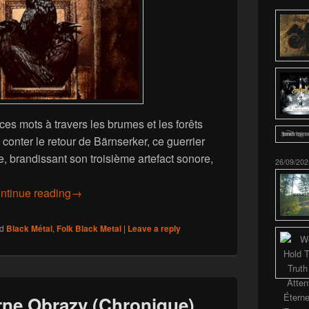
ces mots à travers les brumes et les forêts
 conter le retour de Bärnserker, ce guerrier
e, brandissant son troisième artefact sonore,
26/09/202
Bärnserker – III (Chronique)
ntinue reading
→
d
Black Métal
,
Folk Black Metal
|
Leave a reply
rne Obrazy (Chronique)