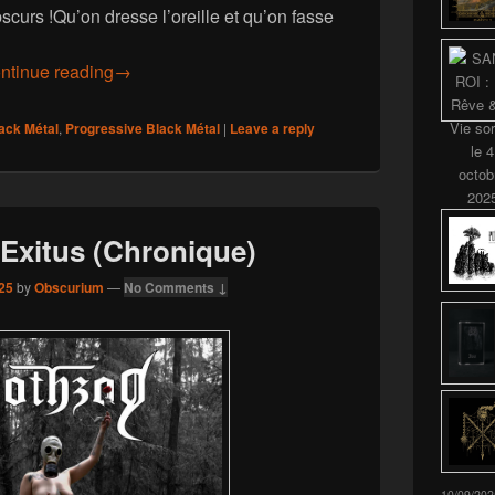
urs !Qu’on dresse l’oreille et qu’on fasse
Pogarda – Czarne Obrazy (Chronique)
ntinue reading
→
ack Métal
,
Progressive Black Métal
|
Leave a reply
Exitus (Chronique)
25
by
Obscurium
—
No Comments ↓
10/09/202