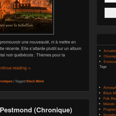
 promouvoir une nouveauté, ni à mettre en
ie récente. Elle s’attarde plutôt sur un album
Actualit
étal noir québécois : Thèmes pour la
Chroniq
Entrevu
Tags
Forteresse – Thèmes pour la Rébellion (Chronique)
ntinue reading
→
roniques
|
Tagged
Black Métal
Atmosph
Black M
Folk Bla
Melodic
 Pestmond (Chronique)
Progres
Symphon