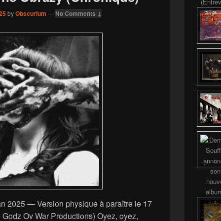
25
by
Obscurium
—
No Comments ↓
 l’an 2025 — Version physique à paraître le 17
e Godz Ov War Productions) Oyez, oyez,