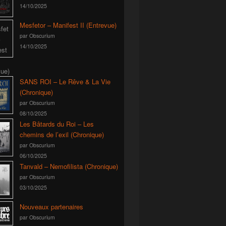
14/10/2025
Mesfetor – Manifest II (Entrevue)
par Obscurium
14/10/2025
SANS ROI – Le Rêve & La Vie
(Chronique)
par Obscurium
08/10/2025
Les Bâtards du Roi – Les
chemins de l’exil (Chronique)
par Obscurium
06/10/2025
Tanvald – Nemofilista (Chronique)
par Obscurium
03/10/2025
Nouveaux partenaires
par Obscurium