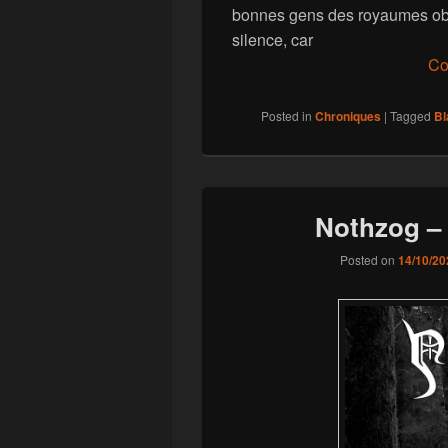
bonnes gens des royaumes obsc
silence, car
Co
Posted in
Chroniques
|
Tagged
Bl
Nothzog – 
Posted on
14/10/20