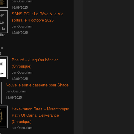
par Obscurium
16/09/2025
SANS ROI : Le Rêve & la Vie
sortira le 4 octobre 2025
par Obscurium
12/09/2025
Prieuré – Jusqu’au bénitier
(Chronique)
par Obscurium
12/09/2025
Nouvelle sortie cassette pour Shade
par Obscurium
11/09/2025
Hexekration Rites – Misanthropic
Path Of Carnal Deliverance
(Chronique)
par Obscurium
5