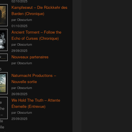
02/10/2025
Kampfeswut – Die Rückkehr des
Barden (Chronique)
par Obscurium
01/10/2025
Ancient Torment – Follow the
Echo of Curses (Chronique)
par Obscurium
29/09/2025
Nouveaux partenaires
par Obscurium
5
Naturmacht Productions –
Nouvelle sortie
par Obscurium
26/09/2025
We Hold The Truth – Attente
Éternelle (Entrevue)
par Obscurium
25/09/2025