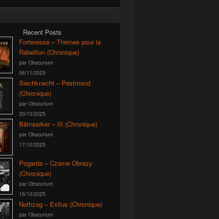
Recent Posts
Forteresse – Thèmes pour la
Rébellion (Chronique)
par Obscurium
06/11/2025
Siechknecht – Pestmond
(Chronique)
par Obscurium
20/10/2025
Bärnserker – III (Chronique)
par Obscurium
17/10/2025
Pogarda – Czarne Obrazy
(Chronique)
par Obscurium
16/10/2025
Nothzog – Exitus (Chronique)
par Obscurium