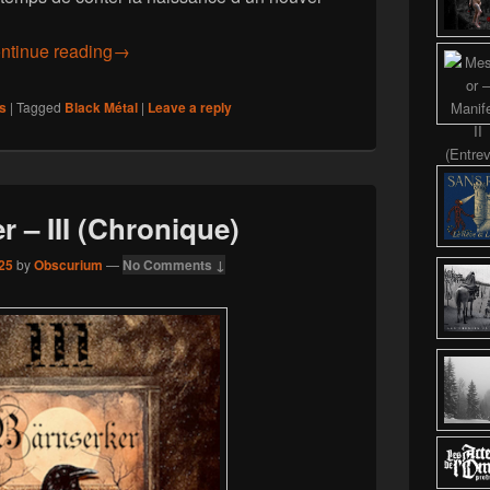
Siechknecht – Pestmond (Chronique)
ntinue reading
→
s
|
Tagged
Black Métal
|
Leave a reply
r – III (Chronique)
25
by
Obscurium
—
No Comments ↓