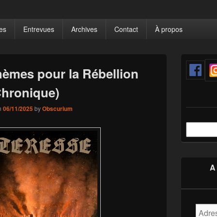
bzine
aos.
es
Entrevues
Archives
Contact
À propos
Primary
Sidebar
hèmes pour la Rébellion
Widget
Area
Chronique)
n
06/11/2025
by
Obscurium
Recherche
A